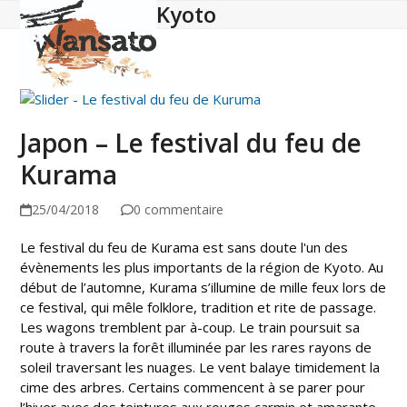
Kyoto
Open
Close
Skip
to
mobile
mobile
content
menu
menu
Japon – Le festival du feu de
Kurama
25/04/2018
0 commentaire
Le festival du feu de Kurama est sans doute l'un des
évènements les plus importants de la région de Kyoto. Au
début de l’automne, Kurama s’illumine de mille feux lors de
ce festival, qui mêle folklore, tradition et rite de passage.
Les wagons tremblent par à-coup. Le train poursuit sa
route à travers la forêt illuminée par les rares rayons de
soleil traversant les nuages. Le vent balaye timidement la
cime des arbres. Certains commencent à se parer pour