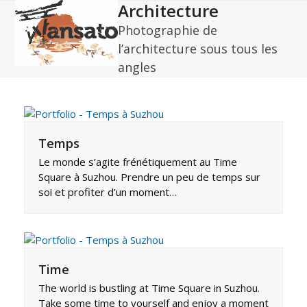
Architecture
Open
Close
Skip
to
Photographie de
mobile
mobile
content
l’architecture sous tous les
menu
menu
angles
Temps
Le monde s’agite frénétiquement au Time
Square à Suzhou. Prendre un peu de temps sur
soi et profiter d’un moment…
Time
The world is bustling at Time Square in Suzhou.
Take some time to yourself and enjoy a moment