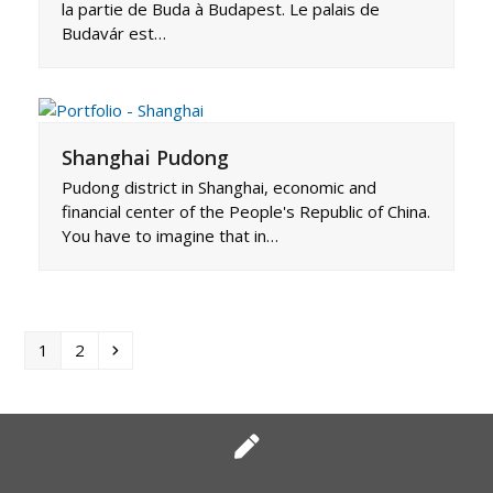
la partie de Buda à Budapest. Le palais de
Budavár est…
Shanghai Pudong
Pudong district in Shanghai, economic and
financial center of the People's Republic of China.
You have to imagine that in…
Page
Page
Suivant
1
2