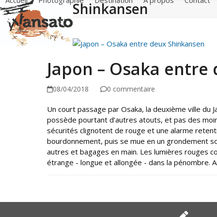
Accueil
Photographie
Destination
A propos
Contact
Shinkansen
Skip
to
content
Japon – Osaka entre
08/04/2018
0 commentaire
Un court passage par Osaka, la deuxième ville du Ja
possède pourtant d’autres atouts, et pas des moindr
sécurités clignotent de rouge et une alarme retent
bourdonnement, puis se mue en un grondement sourd
autres et bagages en main. Les lumières rouges con
étrange - longue et allongée - dans la pénombre. A