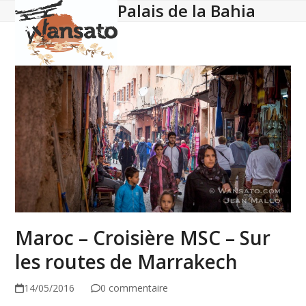
Palais de la Bahia
Open
Close
Skip
to
mobile
mobile
content
menu
menu
Maroc – Croisière MSC – Sur
les routes de Marrakech
14/05/2016
0 commentaire