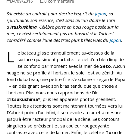
04/09/2016
0 commentaire
S’il existe un endroit pour décrire l’esprit du
Japon
, sa
spiritualité, son essence, c’est sans aucun doute le Torii
d’
Ituskushima
. Célèbre porte en bois rouge posée sur la
mer, ce n’est certainement pas un hasard si le Torii est
considéré comme l’une des trois plus belles vues du
Japon
.
L
e bateau glisse tranquillement au-dessus de la
surface quasiment parfaite. Le ciel d’un bleu limpide
se confond par moment avec la mer de
Seto
. Aucun
nuage ne se profile à l’horizon, le soleil est au zénith. Au
fond du bateau, une petite fille s’exclame « regarde Papa
! » en désignant avec son bras tendu quelque chose à
l’horizon. Plus nous nous rapprochons de l’île
d’
Itsukushima
*, plus les appareils photos grésillent.
Toutes les attentions sont maintenant tournées vers lui.
D’abord point d’un infini, il se dévoile au fur et à mesure
jusqu’à être l’acteur principal de la scène. Ses contours
singuliers se précisent et sa couleur rougeoyante
contraste avec celle de la mer. Enfin, le célèbre
Torii
de