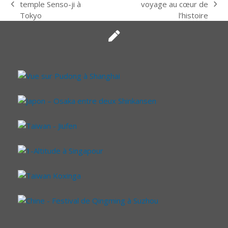
temple Senso-ji à
voyage au cœur de
previous
next
Tokyo
l’histoire
post:
post: