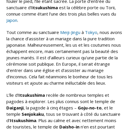
fouler le pied, l’île étant sacrée. La porte d’entrée du
sanctuaire d’
Itsukushima
est la célèbre porte ou Torii,
connue comme étant l’une des trois plus belles vues du
Japon
.
Tout comme au sanctuaire
Meiji-Jingu
à
Tokyo
, nous avons
la chance d’assister à un mariage dans la pure tradition
japonaise. Malheureusement, les us et les coutumes nous
échappent encore, mais certainement pas la beauté des
jeunes mariés. Il est d’ailleurs curieux qu’une partie de la
cérémonie soit publique. En Europe, il serait étrange
d’entrer dans une église et d’assister au mariage
d’inconnus. Cela fait néanmoins le bonheur de tous les
visiteurs et ajoute au charme inéluctable des lieux.
L’île d’
Itsukushima
recèle de nombreux temples et
pagodes à explorer. Les plus connus sont le temple de
Daiganji
, la pagode à cinq étages –
Goju-no-to
, et le
temple
Senjokaku
, tous se trouvant à côté du sanctuaire
d’
Itsukushima
. Plus au calme et avec nettement moins
de touristes, le temple de
Daisho-in
n’en est pourtant