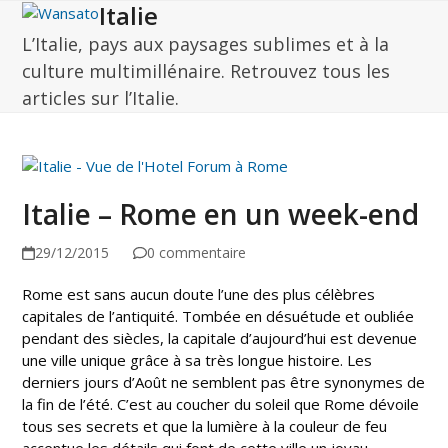
Italie
Open
Close
Skip
to
L’Italie, pays aux paysages sublimes et à la
mobile
mobile
content
culture multimillénaire. Retrouvez tous les
menu
menu
articles sur l’Italie.
Italie – Rome en un week-end
29/12/2015
0 commentaire
Rome est sans aucun doute l’une des plus célèbres
capitales de l’antiquité. Tombée en désuétude et oubliée
pendant des siècles, la capitale d’aujourd’hui est devenue
une ville unique grâce à sa très longue histoire. Les
derniers jours d’Août ne semblent pas être synonymes de
la fin de l’été. C’est au coucher du soleil que Rome dévoile
tous ses secrets et que la lumière à la couleur de feu
accentue les détails qui font de cette ville un joyau