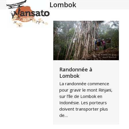
Lombok
Open
Close
Skip
to
mobile
mobile
content
menu
menu
Randonnée à
Lombok
La randonnée commence
pour gravir le mont Rinjani,
sur l’île de Lombok en
Indonésie. Les porteurs
doivent transporter plus
de…