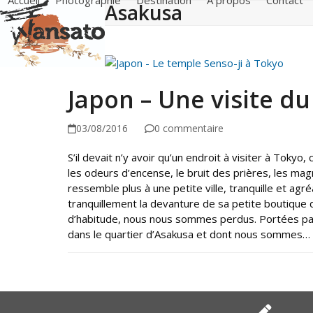
Accueil
Photographie
Destination
A propos
Contact
Asakusa
Skip
to
content
Japon – Une visite du
03/08/2016
0 commentaire
S’il devait n’y avoir qu’un endroit à visiter à Tokyo
les odeurs d’encense, le bruit des prières, les ma
ressemble plus à une petite ville, tranquille et agr
tranquillement la devanture de sa petite boutique d
d’habitude, nous nous sommes perdus. Portées par l
dans le quartier d’Asakusa et dont nous sommes…