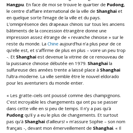
Hangpu
. En face de moi se trouve le quartier de
Pudong
,
le centre d’affaire international de la ville de
Shanghai
et
en quelque sorte l’image de la ville et du pays.
L’omniprésence des drapeaux chinois sur tous les anciens
bâtiments de la concession étrangère donne une
impression assez étrange de « revanche chinoise » sur le
reste du monde. La
Chine
aujourd’hui n’a plus peur de ce
qu’elle est, et s’affirme de plus en plus – voire un peu trop
-. Et
Shanghai
est devenue la vitrine de ce renouveau de
la puissance chinoise débutée en 1979.
Shanghai
la
sulfureuse des années trente a laissé place à
Shanghai
l’ultra-moderne. La ville semble être le nouvel eldorado
pour les aventuriers du monde entier.
« Les gratte-ciels ont poussé comme des champignons.
C’est incroyable les changements qui ont pu se passer
dans cette ville en si peu de temps. Il n’y a pas qu’à
Pudong
qu’il y a eu le plus de changements. Et surtout
pas qu’à
Shanghai
d’ailleurs! » m’assure Sophie – son nom
français -, devant mon émerveillement de
Shanghai
. « Il