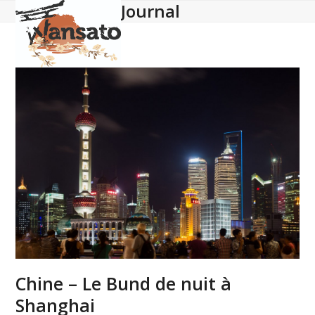
Journal
Open
Close
Skip
to
mobile
mobile
content
menu
menu
Chine – Le Bund de nuit à
Shanghai