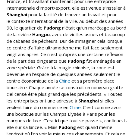
France, et travaillant maintenant pour une entreprise
internationale d’import/export, elle est venue s’installer à
Shanghai
pour la facilité de trouver un travail et pour
le contexte international de la ville. Au début des années
90, le quartier de
Pudong
n’était qu’un marécage au bord
de la rivière
Hangpu
, avec de vieilles usines et beaucoup
de cabanes de pêcheurs. Dur de s’imaginer cela lorsque
ce centre d’affaire ultramoderne me fait face seulement
vingt ans après. Ce n’est qu’après une certaine réflexion
de la part des dirigeants que
Pudong
fût aménagée en
zone spéciale. Grâce à la magie chinoise, la zone est
devenue en l’espace de quelques années seulement le
centre économique de la
Chine
et sa première place
boursière. Chaque année se construit un nouveau gratte-
ciel censé être plus grand que les précédents. « Toutes
les entreprises ont une adresse à
Shanghai
si elles
veulent faire du commerce en
Chine
. C’est comme avoir
une boutique sur les Champs Elysée à Paris pour les
marques de luxe. C’est ici que tout se passe », continue-t-
elle sur sa lancée. « Mais
Pudong
est quand même
l’endroit où l’on voit le mieux ces changements. Et cela ne