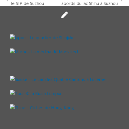
previous
next
le SIP de Suzhou
abords du lac Shihu à Suzhou
post:
post: