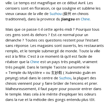
ville. Le temps est magnifique en ce début Avril. Les
cerisiers sont en floraison, ce qui souligne et sublime les
vieux canaux de la ville de
Suzhou
(蘇州 en chinois
traditionnel), dans la province du
Jiangsu
en
Chine
.
Mais que ce passe-t-il cette après-midi ? Pourquoi tous
ces gens sont-ils dehors ? Est-ce normal pour un
dimanche ? Toutes ces questions restent pour l’instant
sans réponse. Les magasins sont ouverts, les restaurants
remplis, et le temple submergé de monde. Toute la ville
est à la fête. C’est à ce moment-là qu’il est facile de
réaliser que la
Chine
est un pays très peuplé, vraiment
très peuplé. Dans le temple Taoïste surnommé le
« Temple du Mystère » ou 玄妙觀 ( Xuánmiào guān en
pinying) situé dans le centre de
Suzhou
, la plupart des
chinois viennent pour y faire brûler de l’encens et prier.
Malheureusement, il faut payer pour pouvoir entrer dans
le temple. Mais cela à le mérite d’expliquer les odeurs
dans la rue et la mélodie des gongs entendu plus tôt.