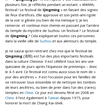
plusieurs fois. Je réfléchis pendant un instant. « Ahhhhh,
festival ! Le festival de
Qingming
» en faisant des signes
de feux d’artifices. Elle approuve et son petit-ami rigole
de la voir si gênée (ou bien de ma mimique !). Je les
remercie et continue mon chemin en passant par l’arrière
du temple du mystère de Suzhou. Un festival ? Le festival
de
Qingming
? Cela expliquerait toutes ces personnes
dans la vieille ville de
Suzhou
et aux alentours du temple.
Je ne saurai qu’en rentrant chez moi que le festival de
Qingming
(清明) est l’un des plus importants festivals
dans la culture Chinoise. Il est célébré tous les ans une
quinzaine de jours après l’équinoxe de printemps – donc
le 4-5 avril. Ce festival est connu aussi sous le nom de «
jour des ancêtres ». Il est l’occasion pour les familles de
se retrouver tous ensemble et de nettoyer les tombes
de leurs ancêtres, ou bien de prier dans l’un des (rares)
temples en
Chine
. Ce jour est devenu férié en 2008 en
Chine
. Il l’est également à
Taiwan
depuis 1975, pour
honorer la mort de Chiang Kai-shek.