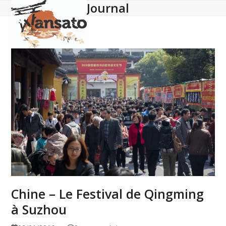
Journal
Open
Close
Skip
to
mobile
mobile
content
menu
menu
Chine – Le Festival de Qingming
à Suzhou