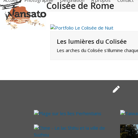
Accueil
Photographie
Destination
A propos
Contact
Colisée de Rome
Skip
to
content
Les lumières du Colisée
Les arches du Colisée s'illumine chaque