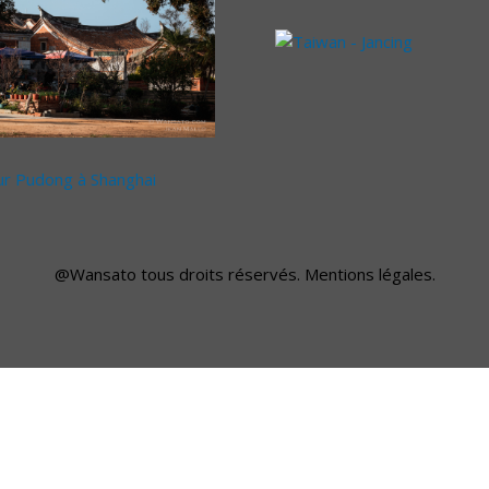
@Wansato
tous droits réservés.
Mentions légales
.