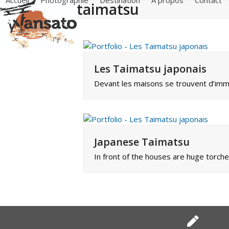
Accueil
Photographie
Destination
A propos
Contact
taimatsu
Skip
to
content
Les Taimatsu japonais
Devant les maisons se trouvent d’imme
Japanese Taimatsu
In front of the houses are huge torch